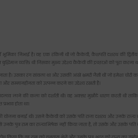
पूर्ण भूमिका निभाई है। वह एक रंकिनी थी जो कैकेयी, कैशपति दशरथ की द्वितीय
बुद्धिमान व्यक्ति थी जिसका मुख्य उद्देश्य कैकेयी की इच्छाओं को पूरा करना थ
ाता है। उसका रंग सांवला था और उसकी आंखें भ्रमरी जैसी थीं जो हमेशा चोरी क
ोहीता और सम्मानहीनता को उत्पन्न करने का उद्देश्य रखती है।
ह बदलाव लाने की कला को दर्शाती थी। वह अक्सर मुखौटे धारण करती थी ता
प्रभाव होता था।
ने की योजना बनाई थी। उसने कैकेयी को उसके पति राजा दशरथ और उनके राज्य की
से उनके पुत्र राम का राज्याभिषेक नहीं किया जाता है, तो उसके और उसके प
रोध किया कि वह राम को वनवास भेजें और उनके पुत्र भरत को राज्य का उपदेश