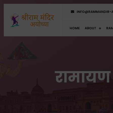
INFO@RAMMANDIR-
HOME
ABOUT
RAM
रामायण 