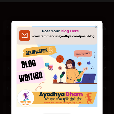
×
×
जय श्री राम 🙏
सादर आमंत्रण
🕊 Exclusive First Look: Majestic Ram
Mandir in Ayodhya Unveiled! 🕊
🕊 एक्सक्लूसिव फर्स्ट लुक: अयोध्या में भव्य राम
मंदिर का अनावरण! 🕊
श्रीराम मंदिर, अयोध्या - Shri Ram Mandir, Ayodhya