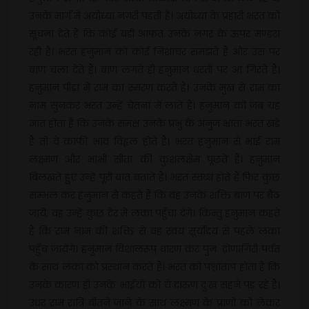
उनके मार्ग में अयोध्या नगरी पड़ती है। अयोध्या के प्रहारी भरत को
सूचना देते हैं कि कोई बड़ी आफत उनके नगर के ऊपर मण्डरा
रही है। भरत हनुमान को कोई निशाचर समझते हैं और उस पर
बाण चला देते हैं। बाण लगते ही हनुमान धरती पर आ गिरते हैं।
हनुमान पीड़ा में राम का स्मरण करते हैं। उनके मुख से राम का
नाम सुनकर भरत उन्हें चेतना में लाते हैं। हनुमान को जब यह
ज्ञात होता है कि उनके समक्ष उनके प्रभु के अनुज भ्राता भरत खड़े
हैं तो वे काफी भाव विह्वल होते हैं। भरत हनुमान से भाई राम
लक्ष्मण और भाभी सीता की कुशलक्षेम पूछते हैं। हनुमान
बिलखते हुए उन्हें पूरी बात बताते हैं। भरत स्तब्ध होते हैं फिर कुछ
सम्भल कर हनुमान से कहते हैं कि वह उनके शक्ति बाण पर बैठ
जायें, वह उन्हें कुछ देर में लंका पहुँचा देंगे। किन्तु हनुमान कहते
हैं कि राम नाम की शक्ति से वह स्वयं सूर्योदय से पहले लंका
पहुँच जायेंगे। हनुमान विशालरूप् धारण कर पुनः द्रोणागिरी पर्वत
के साथ लंका को प्रस्थान करते हैं। भरत को पश्चाताप होता है कि
उनके कारण ही उनके भाईयों को ये दारुण दुःख सहने पड़ रहे हैं।
उधर राम रात्रि बीतने जाने के साथ लक्ष्मण के प्राणों को लेकर