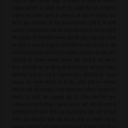
रावण के भेजे मायावी असुर कालनेमि के जाल में फँसकर
हनुमान सरोवर में स्नान करने हेतु उतरते हैं। एक मगरमच्छ
हनुमान पर हमला करता है। हनुमान उसे मुख से फाड़कर मार
देते हैं। मृत मगरमच्छ से एक देवकन्या प्रकट होती है जो ऋषि
श्रापवश मगरमच्छ बन गयी थी। देवकन्या हनुमान को भेद देती है
कि साधुवेश में कालनेमि नामक मायावी असुर उन्हें मार डालने
के इरादे से आया है। हनुमान कालनेमि का वध कर देते हैं और
अपने यात्रा पथ पर आगे बढ़ते हैं। हनुमान हिमालय के एक भाग
द्रोणगिरी पर जगमग प्रकाश देखकर वहाँ उतरते हैं। यह प्रकाश
दिव्य औषधियों का था किन्तु किसी आगन्तुक को आता पाकर
औषधियाँ लुप्त हो जाती हैं। हनुमान दिव्य औषधियों के अदृश्य
संरक्षक को अपना परिचय देते हैं और अपने आने का प्रयोजन
बताते हैं। तब अदृश्य देवता उनके समक्ष प्रकट होकर हनुमान को
औषधि ले जाने की अनुमति देते हैं। दिव्य औषधियाँ पुनः
प्रकाशमान होती हैं किन्तु हनुमान पहचान नहीं पाते कि इनमें से
मृतसंजीवनी बूटी कौन सी है। तब हनुमान बिना एक पल भी व्यर्थ
गवाएं, पूरा द्रोणागिरी पर्वत को उठा ले जाने का निर्णय लेते हैं।
हनुमान द्रोणागिरी पर्वत समेत आकाश मार्ग से वापस लौट रहे थे,