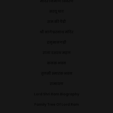
मंदिर निर्माण विवरण
सरयू घाट
राम की पैडी
श्री नागेश्वरनाथ मंदिर
हनुमानगढ़ी
राजा दशरथ महल
कनक भवन
तुलसी स्मारक भवन
रामायण
Lord Shri Ram Biography
Family Tree Of Lord Ram