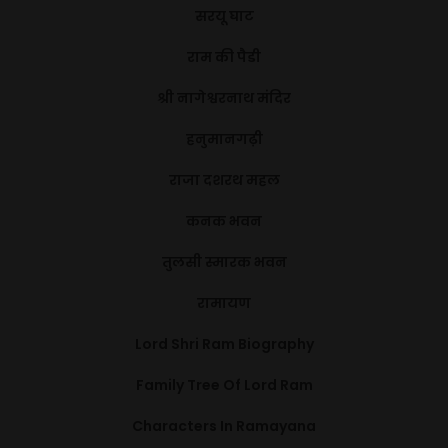
सरयू घाट
राम की पैडी
श्री नागेश्वरनाथ मंदिर
हनुमानगढ़ी
राजा दशरथ महल
कनक भवन
तुलसी स्मारक भवन
रामायण
Lord Shri Ram Biography
Family Tree Of Lord Ram
Characters In Ramayana