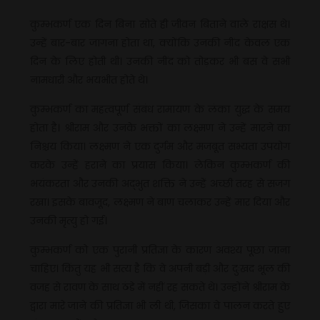
कुम्भकर्ण एक दिन बिना सोते ही जीवन बिताने वाले राक्षस थे।
उन्हें बार-बार जागना होता था, क्योंकि उनकी नींद केवल एक
दिन के लिए होती थी। उनकी नींद को तोड़कर भी बस वे सभी
नामधारी और भयभीत होते थे।
कुम्भकर्ण का महत्वपूर्ण संबंध रामायण के लंका युद्ध के समय
होता है। श्रीराम और उनके भक्तों का लक्ष्मण ने उन्हें मारने का
निश्चय किया। लक्ष्मण ने एक दुर्गम और मजबूत सभ्यता उपयोग
करके उन्हें हराने का प्रयास किया। लेकिन कुम्भकर्ण की
भयंकरता और उनकी अद्भुत शक्ति ने उन्हें अच्छी तरह से सजग
रखा। इसके बावजूद, लक्ष्मण ने बाण चलाकर उन्हें मार दिया और
उनकी मृत्यु हो गई।
कुम्भकर्ण को एक पुरानी प्रतिज्ञा के कारण अवश्य पूछा जाना
चाहिए। किंतु यह भी सत्य है कि वे अपनी बड़ी और दुःखद भूल की
वजह से रावण के साथ ठंडे में नहीं रह सकते थे। उन्होंने श्रीराम के
द्वारा मारे जाने की प्रतिज्ञा भी ली थी, जिसका वे पालन करते हुए