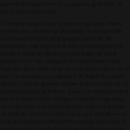
रामायण की महान लड़ाई का वर्णन है। यह अध्याय धर्म, युद्ध की वीरता, और
भक्ति के महत्व को प्रकट करता है।
"/>
रामायण का यह दूसरा अध्याय "कुम्भकरण का युद्ध प्रस्थान | विभीषण
कुम्भकरण संवाद | कुम्भकरण युद्ध और परमगति |" था। इस अध्याय में वीर
योद्धा कुम्भकरण का परिचय होता है। कुम्भकरण रावण के मित्र और
महासेनापति था। उसकी अद्भुत शक्ति के कारण उसे निद्रावती सुत्तला यानि
बारह दिन के लिए ही नींद आती थी। राम, लक्ष्मण, विभीषण और अंगद ने
कुम्भकरण के पास जाकर उससे युद्ध के लिए बधाई दी। विभीषण ने उससे
अनुरोध किया कि वह धर्म की रक्षा करें और राम की सेना में शामिल हों। वह उसे
बताते हैं कि रावण धर्म का पालन नहीं करता है और किसी के लिए भी वचन
नहीं रखता है। इसके बाद कुम्भकरण ने विभीषण के साथ संवाद किया और उसे
आश्चर्यजनक बातें बताईं। युद्ध के दिन पर, कुम्भकरण ने अपनी विशाल सेना के
साथ राम के विरुद्ध उत्पन्न हुई। उसने बहुत सारे योद्धा सहित अद्भुत विमान
और गज युद्ध यंत्रों का उपयो गम किया। कुम्भकरण ने वीरताप से युद्ध किया
और अनेकों वीरों को मार गिराया। लेकिन अंत में, राम ने उसकी विशाल गर्दन
को वध किया। कुम्भकरण अपनी परमगति प्राप्त करते हुए धर्मराज यमराज के
पास चला गया। राम ने उसे सम्मानित किया और उसकी मूल स्वरूप गर्भवास