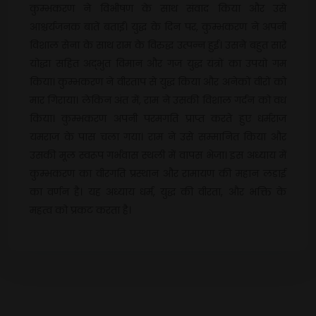
कुम्भकरण ने विभीषण के साथ संवाद किया और उसे
आश्चर्यजनक बातें बताईं। युद्ध के दिन पर, कुम्भकरण ने अपनी
विशाल सेना के साथ राम के विरुद्ध उत्पन्न हुई। उसने बहुत सारे
योद्धा सहित अद्भुत विमान और गज युद्ध यंत्रों का उपयो गम
किया। कुम्भकरण ने वीरताप से युद्ध किया और अनेकों वीरों को
मार गिराया। लेकिन अंत में, राम ने उसकी विशाल गर्दन को वध
किया। कुम्भकरण अपनी परमगति प्राप्त करते हुए धर्मराज
यमराज के पास चला गया। राम ने उसे सम्मानित किया और
उसकी मूल स्वरूप गर्भवास स्थली में वापस भेजा। इस अध्याय में
कुम्भकरण का वीरगति प्रस्थान और रामायण की महान लड़ाई
का वर्णन है। यह अध्याय धर्म, युद्ध की वीरता, और भक्ति के
महत्व को प्रकट करता है।