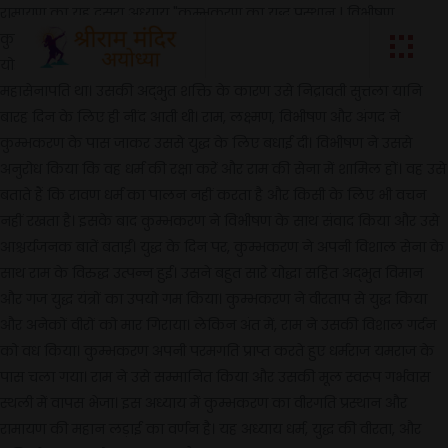
रामायण का यह दूसरा अध्याय "कुम्भकरण का युद्ध प्रस्थान | विभीषण
कुम्भकरण संवाद | कुम्भकरण युद्ध और परमगति |" था। इस अध्याय में वीर
योद्धा कुम्भकरण का परिचय होता है। कुम्भकरण रावण के मित्र और
महासेनापति था। उसकी अद्भुत शक्ति के कारण उसे निद्रावती सुत्तला यानि
बारह दिन के लिए ही नींद आती थी। राम, लक्ष्मण, विभीषण और अंगद ने
कुम्भकरण के पास जाकर उससे युद्ध के लिए बधाई दी। विभीषण ने उससे
अनुरोध किया कि वह धर्म की रक्षा करें और राम की सेना में शामिल हों। वह उसे
बताते हैं कि रावण धर्म का पालन नहीं करता है और किसी के लिए भी वचन
नहीं रखता है। इसके बाद कुम्भकरण ने विभीषण के साथ संवाद किया और उसे
आश्चर्यजनक बातें बताईं। युद्ध के दिन पर, कुम्भकरण ने अपनी विशाल सेना के
साथ राम के विरुद्ध उत्पन्न हुई। उसने बहुत सारे योद्धा सहित अद्भुत विमान
और गज युद्ध यंत्रों का उपयो गम किया। कुम्भकरण ने वीरताप से युद्ध किया
और अनेकों वीरों को मार गिराया। लेकिन अंत में, राम ने उसकी विशाल गर्दन
को वध किया। कुम्भकरण अपनी परमगति प्राप्त करते हुए धर्मराज यमराज के
पास चला गया। राम ने उसे सम्मानित किया और उसकी मूल स्वरूप गर्भवास
स्थली में वापस भेजा। इस अध्याय में कुम्भकरण का वीरगति प्रस्थान और
रामायण की महान लड़ाई का वर्णन है। यह अध्याय धर्म, युद्ध की वीरता, और