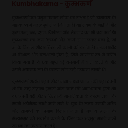
Kumbhakarna - कुम्भकर्ण
कुम्भकर्ण एक प्रमुख पाताल लोक का राक्षस है जो 'रामायण' के
महाकाव्य में महत्वपूर्ण रोल निभाता है। वह रावण के भाई थे और
शुरपणखा, खर, दूषण, विभीषण और मेघनाद का भी बड़ा भाई थे।
कुम्भकर्ण का नाम 'कुम्भ' और 'कर्ण' से मिलकर बना है, जो
उनके विशाल और शक्तिशाली कानों को दर्शाता है। उनका शरीर
भी विशाल और बलशाली होता है, जिसे स्वर्णमय रंग में वर्णित
किया गया है। वे एक बहुत बड़े वनमार्ग में वास करते थे और
अपने भयानक रूप के कारण लोग उन्हें डरावना मानते थे।
कुम्भकर्ण अत्यंत भूखा और प्यासा राक्षस था। उनकी भूख इतनी
थी कि उन्हें रोज़ाना हज़ारों मांस खाने की आवश्यकता होती थी।
वह अपनी बड़ी और शक्तिशाली मानसिकता के कारण रावण के
सबसे भरोसेमंद साथी माने जाते थे। युद्ध के समय उनकी शक्ति
और सामर्थ्य का प्रमाण दिखाया जाता है जब वे श्रीराम के
सैन्यसमूह को भयभीत करने के लिए एक अद्भुत मारने वाली
साधना का उपयोग करते हैं।