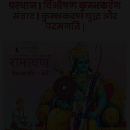
प्रस्थान | विभीषण कुम्भकरण
संवाद | कुम्भकरण युद्ध और
परमगति |