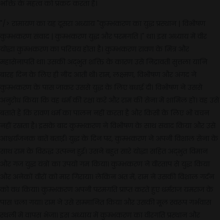
भक्ति के महत्व को प्रकट करता है।
"/>
रामायण का यह दूसरा अध्याय "कुम्भकरण का युद्ध प्रस्थान | विभीषण
कुम्भकरण संवाद | कुम्भकरण युद्ध और परमगति |" था। इस अध्याय में वीर
योद्धा कुम्भकरण का परिचय होता है। कुम्भकरण रावण के मित्र और
महासेनापति था। उसकी अद्भुत शक्ति के कारण उसे निद्रावती सुत्तला यानि
बारह दिन के लिए ही नींद आती थी। राम, लक्ष्मण, विभीषण और अंगद ने
कुम्भकरण के पास जाकर उससे युद्ध के लिए बधाई दी। विभीषण ने उससे
अनुरोध किया कि वह धर्म की रक्षा करें और राम की सेना में शामिल हों। वह उसे
बताते हैं कि रावण धर्म का पालन नहीं करता है और किसी के लिए भी वचन
नहीं रखता है। इसके बाद कुम्भकरण ने विभीषण के साथ संवाद किया और उसे
आश्चर्यजनक बातें बताईं। युद्ध के दिन पर, कुम्भकरण ने अपनी विशाल सेना के
साथ राम के विरुद्ध उत्पन्न हुई। उसने बहुत सारे योद्धा सहित अद्भुत विमान
और गज युद्ध यंत्रों का उपयो गम किया। कुम्भकरण ने वीरताप से युद्ध किया
और अनेकों वीरों को मार गिराया। लेकिन अंत में, राम ने उसकी विशाल गर्दन
को वध किया। कुम्भकरण अपनी परमगति प्राप्त करते हुए धर्मराज यमराज के
पास चला गया। राम ने उसे सम्मानित किया और उसकी मूल स्वरूप गर्भवास
स्थली में वापस भेजा। इस अध्याय में कुम्भकरण का वीरगति प्रस्थान और