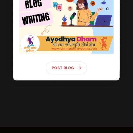
🕊 Exclusive First Look: Majestic Ram
था। वे राक्षसों के बारे में ज्ञानी और संवेदनशील थे और इसलिए
Mandir in Ayodhya Unveiled! 🕊
रामायण के प्रमुख पात्रों के लिए एक महत्वपूर्ण संबंध देखने को
मिलता है।
🕊 एक्सक्लूसिव फर्स्ट लुक: अयोध्या में भव्य राम
मंदिर का अनावरण! 🕊
यद्यपि कुम्भकर्ण का भूमिका रामायण के कहानी में संक्षेप में है,
लेकिन उनका महत्व विस्तृत रूप से प्रकट होता है। उनकी
भयानक सौंदर्यता, अद्भुत शक्ति, और मनोहारी विचारधारा ने
श्रीराम मंदिर, अयोध्या - Shri Ram Mandir, Ayodhya
उन्हें एक प्रमुख चरित्र बनाया है, जिसका प्रभाव रामायण के
लाइव दर्शन | Live Darshan
प्रमुख घटनाओं पर दिखाई देता है।
POST BLOG
KUMBHAKARNA - कुम्भकर्ण के बारे में और जानें