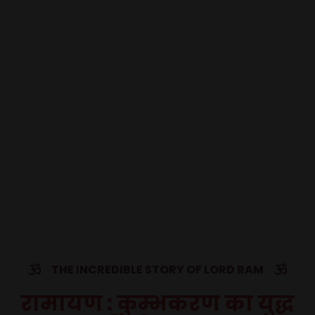
THE INCREDIBLE STORY OF LORD RAM
रामायण : कुम्भकरण का युद्ध