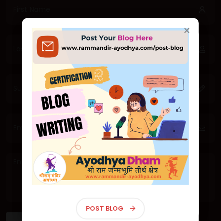
×
×
जय श्री राम 🙏
सादर आमंत्रण
🕊 Exclusive First Look: Majestic Ram
Mandir in Ayodhya Unveiled! 🕊
🕊 एक्सक्लूसिव फर्स्ट लुक: अयोध्या में भव्य राम
मंदिर का अनावरण! 🕊
श्रीराम मंदिर, अयोध्या - Shri Ram Mandir, Ayodhya
लाइव दर्शन | Live Darshan
POST BLOG