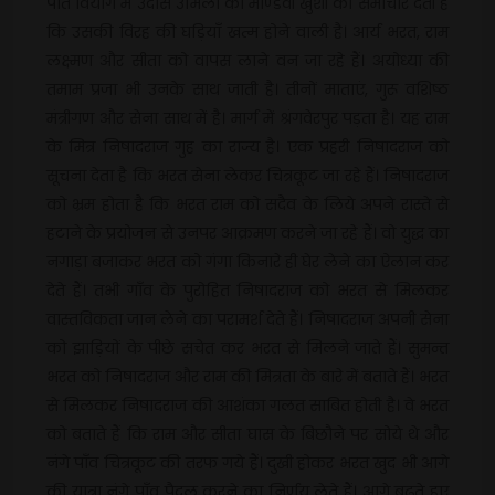
पति वियोग में उदास उर्मिला को माण्डवी खुशी की समाचार देती है
कि उसकी विरह की घड़ियाँ खत्म होने वाली है। आर्य भरत, राम
लक्ष्मण और सीता को वापस लाने वन जा रहे हैं। अयोध्या की
तमाम प्रजा भी उनके साथ जाती है। तीनों माताएं, गुरू वशिष्ठ
मंत्रीगण और सेना साथ में है। मार्ग में श्रंगवेरपुर पड़ता है। यह राम
के मित्र निषादराज गुह का राज्य है। एक प्रहरी निषादराज को
सूचना देता है कि भरत सेना लेकर चित्रकूट जा रहे हैं। निषादराज
को भ्रम होता है कि भरत राम को सदैव के लिये अपने रास्ते से
हटाने के प्रयोजन से उनपर आक्रमण करने जा रहे हैं। वो युद्ध का
नगाड़ा बजाकर भरत को गंगा किनारे ही घेर लेने का ऐलान कर
देते हैं। तभी गाँव के पुरोहित निषादराज को भरत से मिलकर
वास्तविकता जान लेने का परामर्श देते हैं। निषादराज अपनी सेना
को झाड़ियों के पीछे सचेत कर भरत से मिलने जाते हैं। सुमन्त
भरत को निषादराज और राम की मित्रता के बारे में बताते हैं। भरत
से मिलकर निषादराज की आशंका गलत साबित होती है। वे भरत
को बताते हैं कि राम और सीता घास के बिछौने पर सोये थे और
नंगे पाँव चित्रकूट की तरफ गये हैं। दुखी होकर भरत खुद भी आगे
की यात्रा नंगे पाँव पैदल करने का निर्णय लेते हैं। आगे बढ़ते हुए