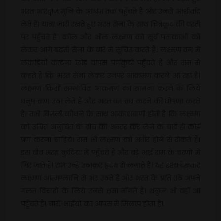
भरत भारद्वाज मुनि के आश्रम तक पहुँचते हैं और उनसे आशीर्वाद
लेते हैं। यात्रा जारी रखते हुए भरत सेना के साथ चित्रकूट की धरती
पर पहुँचते हैं। कोल और भील लक्ष्मण को सूर्य पताकाओं को
लेकर आगे बढ़ती सेना के बारे में सूचित करते हैं। लक्ष्मण वन में
लकड़ियाँ काटना छोड़ वापस पर्णकुटी पहुँचते हैं और राम से
कहते हैं कि भरत सेना लेकर उनपर आक्रमण करने आ रहा है।
लक्ष्मण किसी सम्भावित आक्रमण का सामना करने के लिये
धनुष बाण उठा लेते हैं और भरत का वध करने की घोषणा करते
हैं। तभी बिजली कौंधने के साथ आकाशवाणी होती है कि लक्ष्मण
को उचित अनुचित के बीच का अन्तर कर लेने के बाद ही कोई
प्रण करना चाहिये। राम भी लक्ष्मण को अधीर होने से रोकते हैं।
इस बीच भरत कुटिया में पहुँचते हैं और बड़े भाई राम के चरणों में
गिर जाते हैं। राम उन्हें उठाकर हृदय से लगाते हैं। यह दृश्य देखकर
लक्ष्मण आत्मग्लानि से भर उठते हैं और भरत के प्रति उठे अपने
गलत विचारों के लिये उनसे क्षमा माँगते हैं। शत्रुघ्न भी वहाँ आ
पहुँचते हैं। चारों भाईयों का आपस में मिलाप होता है।