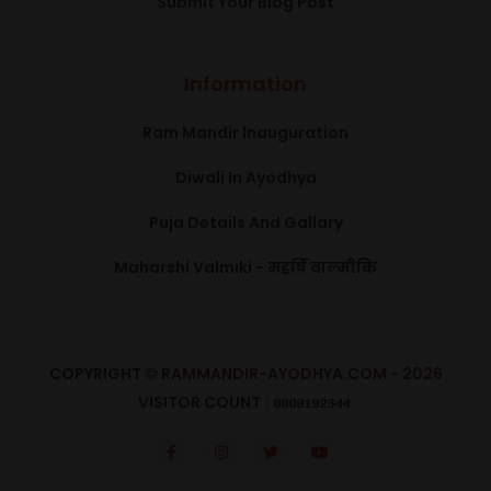
Submit Your Blog Post
Information
Ram Mandir Inauguration
Diwali In Ayodhya
Puja Details And Gallary
Maharshi Valmiki - महर्षि वाल्मीकि
COPYRIGHT
© RAMMANDIR-AYODHYA.COM - 2026
VISITOR COUNT :