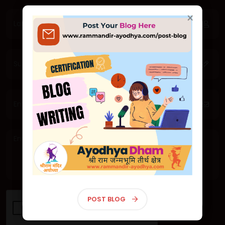
×
×
जय श्री राम 🙏
सादर आमंत्रण
🕊 Exclusive First Look: Majestic Ram
Mandir in Ayodhya Unveiled! 🕊
🕊 एक्सक्लूसिव फर्स्ट लुक: अयोध्या में भव्य राम
मंदिर का अनावरण! 🕊
श्रीराम मंदिर, अयोध्या - Shri Ram Mandir, Ayodhya
लाइव दर्शन | Live Darshan
POST BLOG