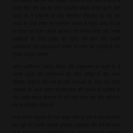
की कथा हैं। जब राम और लक्ष्मण सुग्रीव के पास आए तो अंगद ने
अपने पिता की रक्षा के लिए उत्साहित होकर सबसे पहले आगे
बढ़ाई थी। वे हनुमान के साथ मिलकर सिंहासन पर चढ़े और
लंका के राजा रावण के सामरिक दरबार में पहुंचे। अंगद ने राम
के संदेश को देकर अपनी महानता का परिचय दिया और उनके
साथीदारों के लिए सुग्रीव की मुक्ति की मांग की। उनकी
प्रतापशाली और प्रभावशाली भाषण ने रावण को चुनौती दी और
सुग्रीव को छूट मिली।
अंगद धर्मप्रियता, साहस, वीरता और अनुशासन में प्रमुख हैं। वे
अपनी दृढ़ता और स्वाभिमान के लिए प्रसिद्ध हैं और अपने
परिवार, समुदाय और धर्म के प्रति वचनबद्ध हैं। अंगद का चरित्र
रामायण के अन्य महान कार्यकर्ताओं की तुलना में अद्वितीय हैं,
और उनके महान योगदान ने उन्हें एक योग्य और श्रेष्ठ चरित्र के
रूप में प्रतिष्ठित किया हैं।
अंगद वानर समुदाय के एक प्रमुख नेता के रूप में मान्यता प्राप्त
कर चुके हैं। उनकी अनोखी गुणवत्ता, बुद्धिमता और धैर्य की वजह
से वे सभी के द्वारा सम्मानित हैं। अंगद के चरित्र ने हमें सामरिक