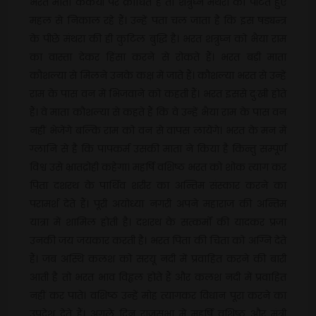
भरत माता कैकेयी पर क्रोधित हैं तो शत्रुघ्न मंथरा को पीटते हुए
महल से निकाल रहे हैं। उन्हें पता चल जाता है कि इस षड्यन्त्र
के पीछे मंथरा की ही कुटिल बुद्धि है। भरत शत्रुघ्न को भैया राम
का वास्ता देकर हिंसा करने से रोकते हैं। भरत बड़ी माता
कौशल्या से मिलने उनके कक्ष में जाते हैं। कौशल्या भरत से उन्हें
राम के पास वन में भिजवाने को कहती हैं। भरत इससे दुःखी होते
हैं। वे माता कौशल्या से कहते हैं कि वे उन्हें भैया राम के पास वन
नहीं भेजेंगे बल्कि राम को वन से वापस लायेंगे। भरत के मन में
ग्लानि से है कि पापकर्म उसकी माता ने किया है किन्तु सम्पूर्ण
विश्व उसे भ्रातद्रोही कहेगा। महर्षि वशिष्ठ भरत को शोक त्याग कर
पिता दशरथ के पार्थिव शरीर का अन्तिम संस्कार करने का
परामर्श देते हैं। पूरी अयोध्या नगरी अपने महाराज की अन्तिम
यात्रा में शामिल होती है। दशरथ के सत्कर्मों की यादकर प्रजा
उनकी जय जयकार करती है। भरत पिता की चिता को अग्नि देते
हैं। जब अस्थि कलश को सरयू नदी में प्रवाहित करने की बारी
आती है तो भरत भाव विह्वल होते हैं और कलश नदी में प्रवाहित
नहीं कर पाते। वशिष्ठ उन्हें मोह त्यागकर विधान पूरा करने का
उपदेश देते हैं। अगले दिन राजसभा में महर्षि वशिष्ठ और मंत्री