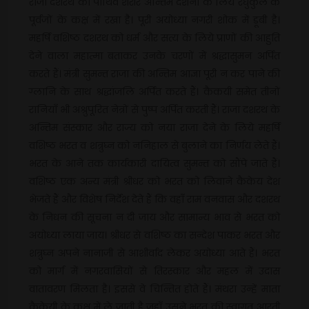
राजा दशरथ का पार्थिव शरीर अन्तिम दर्शनों के लिये रघुकुल के
पूर्वजों के कक्ष में रखा है। पूरी अयोध्या नगरी शोक में डूबी है।
महर्षि वशिष्ठ दशरथ को धर्म और सत्य के लिये प्राणों की आहुति
देने वाला महात्मा बताकर उनके चरणों में श्रद्धासुमन अर्पित
करते हैं। मंत्री सुमन्त राजा की अन्तिम आज्ञा पूरी न कर पाने की
ग्लानि के साथ श्रद्धांजलि अर्पित करते हैं। कैकयी समेत तीनों
रानियाँ भी अश्रुपूरित नेत्रों से पुष्प अर्पित करती हैं। राजा दशरथ के
अन्तिम संस्कार और राज्य को नया राजा देने के लिये महर्षि
वशिष्ठ भरत व शत्रुघ्न को ननिहाल से बुलाने का निर्णय लेते हैं।
भरत के आने तक कार्यकारी दायित्व सुमन्त को सौंपे जाते हैं।
वशिष्ठ एक अन्य मंत्री श्रीधर को भरत को लिवाने कैकेय देश
भेजते हैं और विशेष निर्देश देते हैं कि वहाँ राम वनवास और दशरथ
के निधन की सूचना न दी जाय और सामान्य भाव से भरत को
अयोध्या लाया जाय। श्रीधर से वशिष्ठ का सन्देश पाकर भरत और
शत्रुघ्न अपने नानाजी से आशीर्वाद लेकर अयोध्या आते हैं। भरत
को मार्ग में नगरवासियों से तिरस्कार और महल में उदास
वातावरण मिलता है। इससे वे चिन्तित होते हैं। मंथरा उन्हें माता
कैकेयी के कक्ष में ले जाती है जहाँ उसने भरत की स्वागत आरती