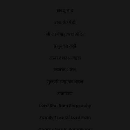
सरयू घाट
राम की पैडी
श्री नागेश्वरनाथ मंदिर
हनुमानगढ़ी
राजा दशरथ महल
कनक भवन
तुलसी स्मारक भवन
रामायण
Lord Shri Ram Biography
Family Tree Of Lord Ram
Characters In Ramayana