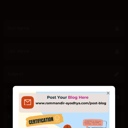
×
×
जय श्री राम 🙏
सादर आमंत्रण