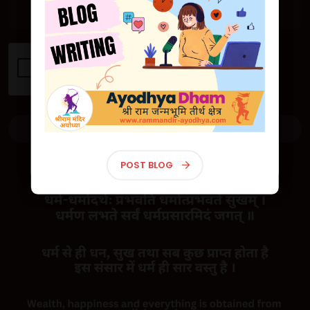
🕊 Exclusive First Look: Majestic Ram
Mandir in Ayodhya Unveiled! 🕊
🕊 एक्सक्लूसिव फर्स्ट लुक: अयोध्या में भव्य राम
मंदिर का अनावरण! 🕊
GET A QUOTE
श्रीराम मंदिर, अयोध्या - Shri Ram Mandir, Ayodhya
लाइव दर्शन | Live Darshan
POST BLOG