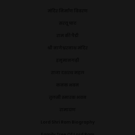
मंदिर निर्माण विवरण
सरयू घाट
राम की पैडी
श्री नागेश्वरनाथ मंदिर
हनुमानगढ़ी
राजा दशरथ महल
कनक भवन
तुलसी स्मारक भवन
रामायण
Lord Shri Ram Biography
Family Tree Of Lord Ram