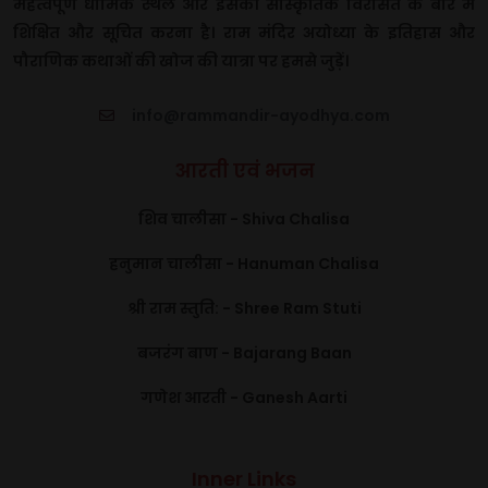
महत्वपूर्ण धार्मिक स्थल और इसकी सांस्कृतिक विरासत के बारे में
शिक्षित और सूचित करना है। राम मंदिर अयोध्या के इतिहास और
पौराणिक कथाओं की खोज की यात्रा पर हमसे जुड़ें।
info@rammandir-ayodhya.com
आरती एवं भजन
शिव चालीसा - Shiva Chalisa
हनुमान चालीसा - Hanuman Chalisa
श्री राम स्तुति: - Shree Ram Stuti
बजरंग बाण - Bajarang Baan
गणेश आरती - Ganesh Aarti
Inner Links