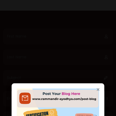
×
×
जय श्री राम 🙏
सादर आमंत्रण