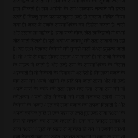
राजमहल में सीता को राम के राज्याभिषेक की सूचना लक्ष्मण
द्वारा मिलती है। राम भाईयों के साथ राजपाट चलाने की इच्छा
रखते हैं किन्तु कुल परम्परानुसार उन्हें ही युवराज घोषित किया
गया है। नगर में उनके राज्याभिषेक का ढिंढोरा बजता है। चारों
ओर उत्सव सा महौल है। प्रजा गली चौक, खेत खलिहानों में बधाई
गीत गाती दिखती है। पूरी अयोध्या नववधू की तरह सजायी जा रही
है। यह दृश्य देखकर कैकेयी की कुबड़ी दासी मंथरा झुंझला जाती
है। वो आपे से बाहर होकर उत्सव भंग करती है। वो रानी कैकेयी
के महल में जाती है और उन्हें राम के राज्याभिषेक के विरूद्ध
भड़काती है। वो कैकेयी के दिमाग में भर देती है कि राजा बनने के
बाद राम का अपने भाईयों के प्रति प्रेम जाता रहेगा और वो उन्हें
अपने मार्ग के कांटे की तरह साफ कर देगा। राजा राम की माँ
कौशल्या अपनी सौत कैकेयी को दासी बनाकर रखेगी। मंथरा
कैकेयी के अन्दर भरत को राजा बनाने का सपना दिखाती है और
अपनी कुटिल बुद्धि से एक षडयन्त्र रचते हुए उन्हें राजा दशरथ के
दिये दो वचनों का स्मरण कराती है। एक बार देवासुर संग्राम में
राजा दशरथ असुरों के प्रहार से मूर्च्छित हो गये थे। उनकी सारथी
बनी कैकेयी उन्हें रथ समेत सुरक्षित युद्धभूमि से बाहर ले गयी थी